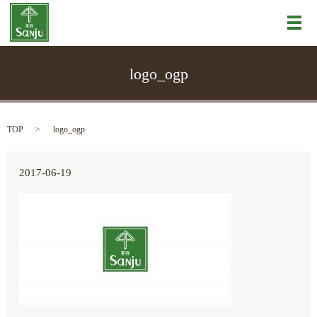
メ
logo_ogp
TOP
logo_ogp
2017-06-19